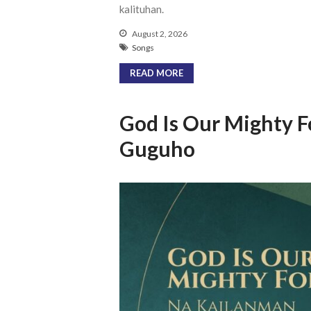
kalituhan.
August 2, 2026
Songs
READ MORE
God Is Our Mighty F
Guguho