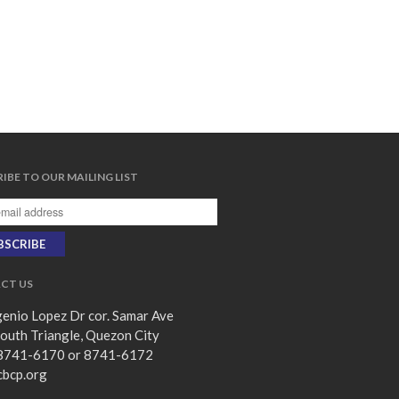
IBE TO OUR MAILING LIST
CT US
enio Lopez Dr cor. Samar Ave
outh Triangle, Quezon City
8741-6170 or 8741-6172
cbcp.org