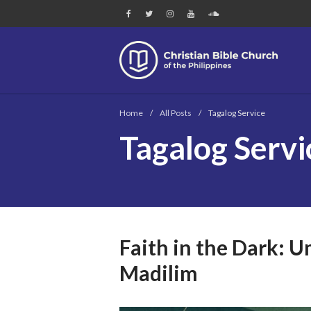
Chri
Home
/
All Posts
/
Tagalog Service
Tagalog Servi
Faith in the Dark: 
Madilim