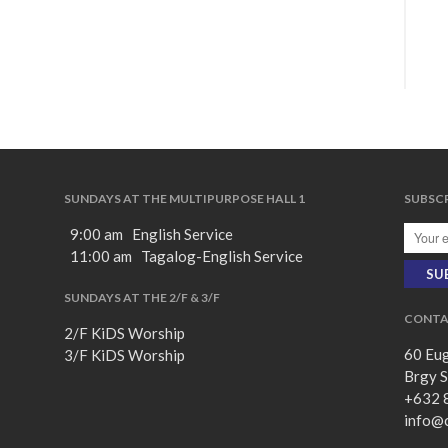
SUNDAYS AT THE MULTIPURPOSE HALL 1
SUBSCR
9:00 am English Service
11:00 am Tagalog-English Service
SUNDAYS AT THE 2/F & 3/F
CONTA
2/F KiDS Worship
60 Eug
3/F KiDS Worship
Brgy S
+632 
info@