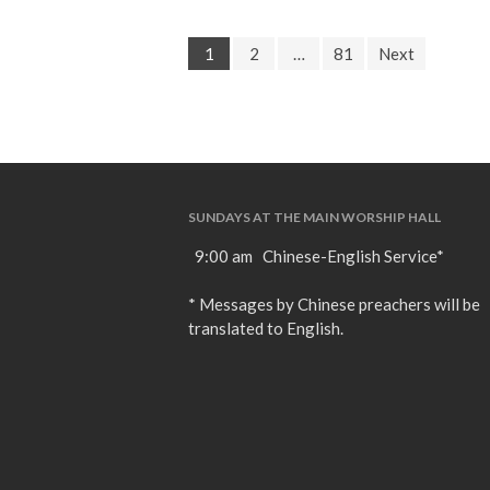
1
2
…
81
Next
SUNDAYS AT THE MAIN WORSHIP HALL
9:00 am Chinese-English Service*
* Messages by Chinese preachers will be
translated to English.