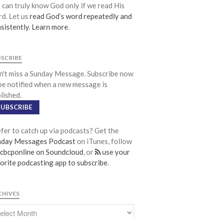
can truly know God only if we read His
Community
d. Let us
read God’s word repeatedly and
From our Pastors
sistently
.
Learn more
.
Life Groups
Discipleship Map
BSCRIBE
KiDS
't miss a Sunday Message. Subscribe now
Read God’s Word
be notified when a new message is
Project Ezra: Bible Reading Plan
lished.
Bible-Rooted
SUBSCRIBE
Dig Deep
fer to catch up via podcasts? Get the
Psalms Devotionals
nday Messages Podcast
on iTunes, follow
Reset
cbcponline on Soundcloud
, or
use your
orite podcasting app to subscribe
.
Testimonies
Volunteer
Contact
CHIVES