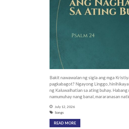
Bakit nawawalan ng sigla ang mga Kristiy
pagkabagot? Ngayong Linggo, hinihikayat
ng Kaluwalhatian sa ating buhay. Habang
namumuhay nang banal, mararanasan natin
July 12, 2026
Songs
READ MORE