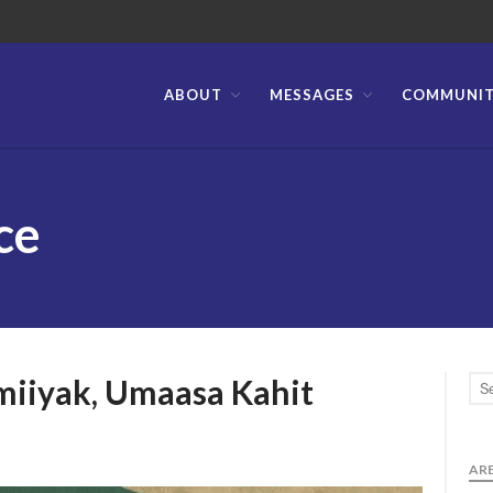
ABOUT
MESSAGES
COMMUNI
stian Bible Church of the Philippines
ce
Umiiyak, Umaasa Kahit
ARE