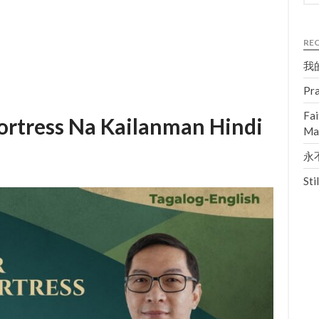
RE
我的
Pra
Fai
ortress Na Kailanman Hindi
Ma
永不
Sti