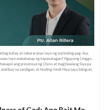
ting buhay at nakararanas tayo ng matinding pag-iisa,
l, saan tayo makahanap ng kapanatagan? Ngayong Linggo,
na hanapin ang presensya ng Diyos at magtiwalang Siya pa
 matibay na sandigan, at hinding-hindi Niya tayo bibiguin.
ness of God: Ang Bait Mo