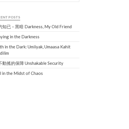
Events
Jobs
CENT POSTS
Giving
知已 – 黑暗 Darkness, My Old Friend
ying in the Darkness
th in the Dark: Umiiyak, Umaasa Kahit
dilim
動搖的保障 Unshakable Security
ll in the Midst of Chaos
the Sunday
Messages Podcast Feed
cbcponline on