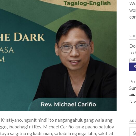
We 
wor
con
SU
Don
to 
pub
Pre
Su
fav
Kristiyano, ngunit hindi ito nangangahulugang wala ang
AR
go, ibabahagi ni Rev. Michael Cariño kung paano patuloy
a sa gitna ng kadiliman, sa kabila ng mga luha, sakit, at