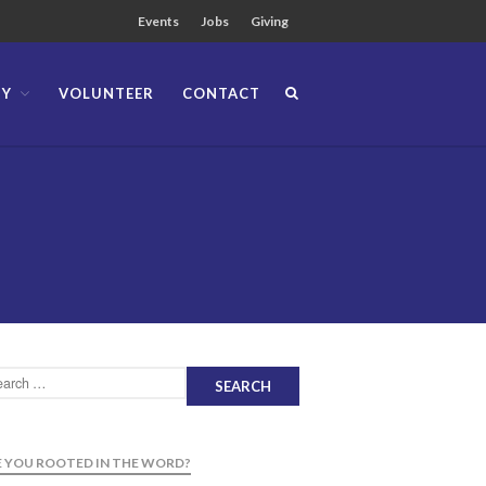
Events
Jobs
Giving
TY
VOLUNTEER
CONTACT
About
Team
Locations
Ministries
News
Messages
Chinese Service
English Service
Tagalog Service
Message Series
 YOU ROOTED IN THE WORD?
Full Archive