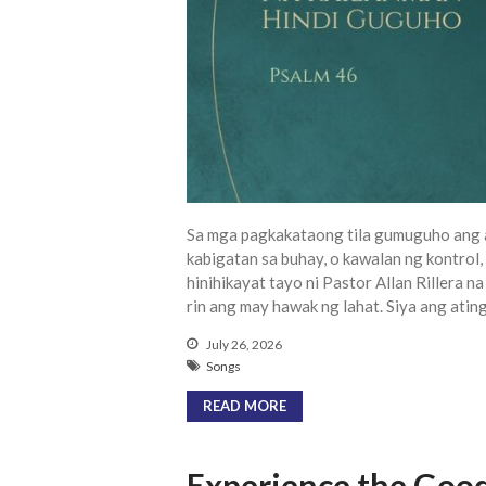
Sa mga pagkakataong tila gumuguho ang a
kabigatan sa buhay, o kawalan ng kontro
hinihikayat tayo ni Pastor Allan Rillera 
rin ang may hawak ng lahat. Siya ang ating
July 26, 2026
Songs
READ MORE
Experience the Good