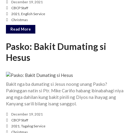
December 19, 2021
Events
CBCP Staff
2021
,
English Service
Jobs
Christmas
Giving
Read More
Pasko: Bakit Dumating si
Hesus
Bakit nga ba dumating si Jesus noong unang Pasko?
Pakinggan natin si Ptr. Mike Cariño habang ibinabahagi niya
ang mga dahilan kung bakit pinili ng Diyos na ihayag ang
Kanyang sarili bilang isang sanggol.
December 19, 2021
CBCP Staff
the Sunday
2021
,
Tagalog Service
Messages Podcast Feed
Christmas