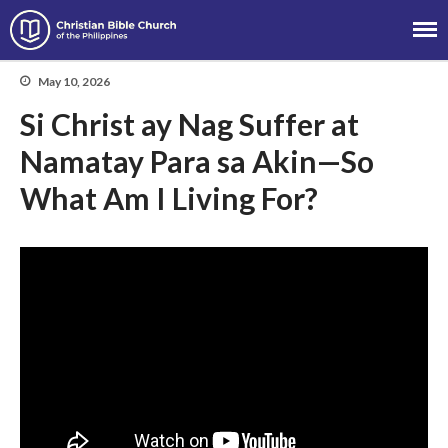
Christian Bible Church of the
Philippines
May 10, 2026
Si Christ ay Nag Suffer at
Namatay Para sa Akin—So
About
Team
What Am I Living For?
Locations
Ministries
News
Messages
Chinese Service
English Service
Tagalog Service
Message Series