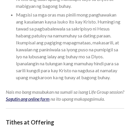
mabigyan ng bagong buhay.
Magsisi sa mga oras mas pinili mong panghawakan
ang kasalanan kaysa isuko ito kay Kristo. Humingi ng
tawad sa pagbabalewala sa sakripisyo ni Hesus
habang patuloy na namumuhay sa dating paraan.
Ikumpisal ang pagiging mapagmataas, makasarili, at
kawalan ng paniniwala sa iyong puso na pumipigil sa
iyo na lubusang ialay ang buhay mo sa Diyos.
Ipanalangin na tulungan kang mamuhay hindi para sa
sarili kungdi para kay Kristo na nagdusa at namatay
upang magkaroon ka ng tunay at bagong buhay.
Nais mo bang masubukan na sumali sa isang Life Group session?
Sagutin ang online form
na ito upang makapagsimula.
Tithes at Offering