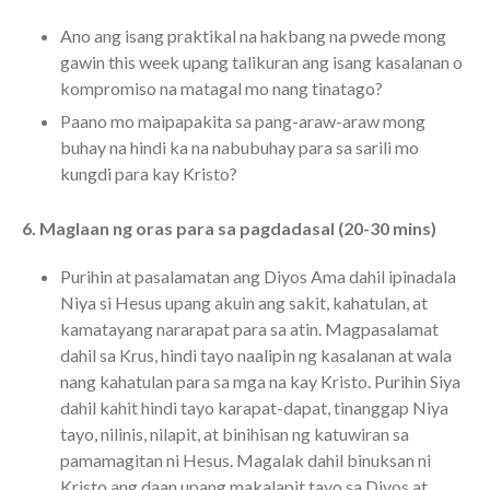
Ano ang isang praktikal na hakbang na pwede mong
gawin this week upang talikuran ang isang kasalanan o
kompromiso na matagal mo nang tinatago?
Paano mo maipapakita sa pang-araw-araw mong
buhay na hindi ka na nabubuhay para sa sarili mo
kungdi para kay Kristo?
6. Maglaan ng oras para sa pagdadasal (20-30 mins)
Purihin at pasalamatan ang Diyos Ama dahil ipinadala
Niya si Hesus upang akuin ang sakit, kahatulan, at
kamatayang nararapat para sa atin. Magpasalamat
dahil sa Krus, hindi tayo naalipin ng kasalanan at wala
nang kahatulan para sa mga na kay Kristo. Purihin Siya
dahil kahit hindi tayo karapat-dapat, tinanggap Niya
tayo, nilinis, nilapit, at binihisan ng katuwiran sa
pamamagitan ni Hesus. Magalak dahil binuksan ni
Kristo ang daan upang makalapit tayo sa Diyos at