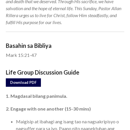
and death that we deserved. Through His sacrifice, we have
salvation and the hope of eternal life. This Sunday, Pastor Allan
Events
Rillera urges us to live for Christ, follow Him steadfastly, and
fulfill His purpose for our lives.
Jobs
Giving
Basahin sa Bibliya
Mark 15:21-47
Life Group Discussion Guide
Download PDF
1. Magdasal bilang panimula.
2. Engage with one another (15-30 mins)
Maigisip at ibahagi ang isang tao na nagsakripisyo o
nagsuffer para sa iyo. Paano nito naapektuhan ang
the Sunday