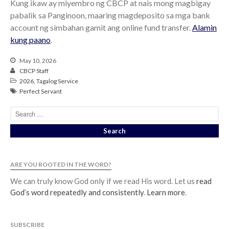
Kung ikaw ay miyembro ng CBCP at nais mong magbigay
pabalik sa Panginoon, maaring magdeposito sa mga bank
account ng simbahan gamit ang online fund transfer.
Alamin
kung paano
.
May 10, 2026
CBCP Staff
2026
,
Tagalog Service
Perfect Servant
ARE YOU ROOTED IN THE WORD?
We can truly know God only if we read His word. Let us
read
God’s word repeatedly and consistently
.
Learn more
.
SUBSCRIBE