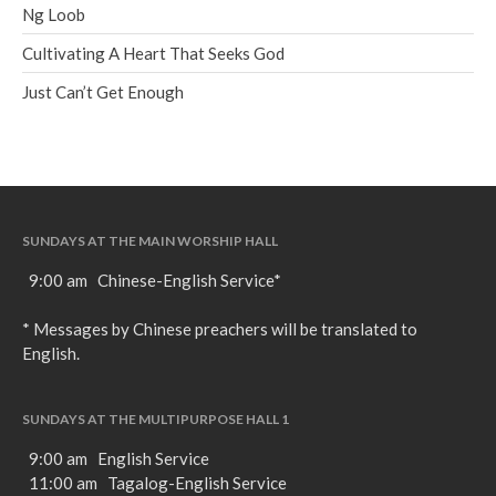
Ng Loob
Cultivating A Heart That Seeks God
Just Can’t Get Enough
SUNDAYS AT THE MAIN WORSHIP HALL
9:00 am Chinese-English Service*
* Messages by Chinese preachers will be translated to
English.
SUNDAYS AT THE MULTIPURPOSE HALL 1
9:00 am English Service
11:00 am Tagalog-English Service