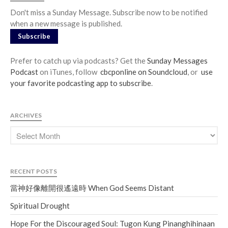
Don't miss a Sunday Message. Subscribe now to be notified
when a new message is published.
Subscribe
Prefer to catch up via podcasts? Get the
Sunday Messages
Podcast
on iTunes, follow
cbcponline on Soundcloud
, or
use
your favorite podcasting app to subscribe
.
ARCHIVES
RECENT POSTS
當神好像離開很遙遠時 When God Seems Distant
Spiritual Drought
Hope For the Discouraged Soul: Tugon Kung Pinanghihinaan