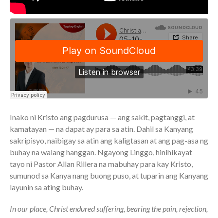
Full Archive
Community
From our Pastors
Life Groups
Discipleship Map
KiDS
Read God’s Word
Project Ezra: Bible Reading
Plan
Inako ni Kristo ang pagdurusa — ang sakit, pagtanggi, at
Bible-Rooted
kamatayan — na dapat ay para sa atin. Dahil sa Kanyang
Dig Deep
sakripisyo, naibigay sa atin ang kaligtasan at ang pag-asa ng
buhay na walang hanggan. Ngayong Linggo, hinihikayat
Psalms Devotionals
tayo ni Pastor Allan Rillera na mabuhay para kay Kristo,
Reset
sumunod sa Kanya nang buong puso, at tuparin ang Kanyang
Testimonies
layunin sa ating buhay.
Volunteer
In our place, Christ endured suffering, bearing the pain, rejection,
Contact