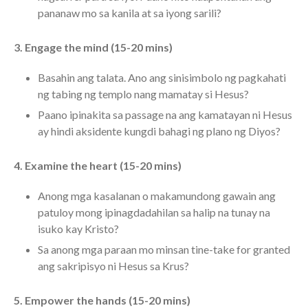
Messages Podcast Feed
pananaw mo sa kanila at sa iyong sarili?
cbcponline on
Soundcloud
use your
3. Engage the mind (15-20 mins)
favorite podcasting app to
subscribe
Basahin ang talata. Ano ang sinisimbolo ng pagkahati
ng tabing ng templo nang mamatay si Hesus?
Paano ipinakita sa passage na ang kamatayan ni Hesus
當神好像離開很遙遠時 When
ay hindi aksidente kungdi bahagi ng plano ng Diyos?
God Seems Distant
Spiritual Drought
4. Examine the heart (15-20 mins)
Hope For the Discouraged Soul:
Anong mga kasalanan o makamundong gawain ang
Tugon Kung Pinanghihinaan Ng
Loob
patuloy mong ipinagdadahilan sa halip na tunay na
isuko kay Kristo?
Cultivating A Heart That Seeks
God
Sa anong mga paraan mo minsan tine-take for granted
Just Can’t Get Enough
ang sakripisyo ni Hesus sa Krus?
5. Empower the hands (15-20 mins)