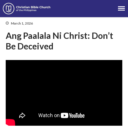
Christian Bible Church of the
Philippines
March 1, 2026
Ang Paalala Ni Christ: Don’t
Be Deceived
About
Team
Locations
Ministries
News
Messages
Chinese Service
English Service
Tagalog Service
Message Series