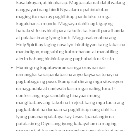
kasalukuyan, at hinaharap. Magpasalamat dahil walang
nangyayari nang hindi Nya alam o pahintulutan—
maging ito man ay paghihirap, panloloko, o mga
kaguluhan sa mundo. Magsaya dahil nagbigay ng
babala si Jesus hindi para takutin ka, kundi para ihanda
at palakasin ang iyong loob. Magpasalamat na ang
Holy Spirit ay laging nasa iyo, binibigyan ka ng lakas na
manindigan, magsabi ng katotohanan, at manatiling
alerto habang hinihintay ang pagbabalik ni Kristo.
Humingi ng kapatawaran sa mga oras na mas
namangha ka sa panlabas na anyo kaysa sa tunay na
pagbabago ng puso. Ikumpisal din ang mga sitwasyon
na nagpadala at naniwala ka sa mga maling turo. I-
confess ang mga sandaling hinayaan mong
mangibabaw ang takot na i-reject ka ng mga tao o ang
pagkatakot na dumaan sa paghihirap nang dahil sa
iyong pananampalataya kay Jesus. Ipanalangin na
patalasin ng Diyos ang iyong kakayahan na maging
mapanuri, at turuan kang mamuhay nang alerto at may