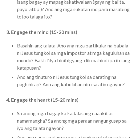
the Sunday
isang bagay ay mapagkakatiwalaan (gaya ng balita,
Messages Podcast Feed
payo, atbp.)? Ano ang mga sukatan mo para masabing
cbcponline on
totoo talaga ito?
Soundcloud
use your
favorite podcasting app to
subscribe
3. Engage the mind (15-20 mins)
Basahin ang talata. Ano ang mga partikular na babala
ni Jesus tungkol sa mga impostor at mga kaguluhan sa
當神好像離開很遙遠時 When
mundo? Bakit Nya binibigyang-diin na hindi pa ito ang
God Seems Distant
katapusan?
Spiritual Drought
Ano ang tinuturo ni Jesus tungkol sa darating na
Hope For the Discouraged Soul:
paghihirap? Ano ang kabuluhan nito sa atin ngayon?
Tugon Kung Pinanghihinaan Ng
Loob
4. Engage the heart (15-20 mins)
Cultivating A Heart That Seeks
God
Sa anong mga bagay ka kadalasang naaakit at
Just Can’t Get Enough
namamangha? Sa anong mga paraan nangungusap sa
iyo ang talata ngayon?
Ano ang nararamdaman mo sa tuwing nahaharap ka sa