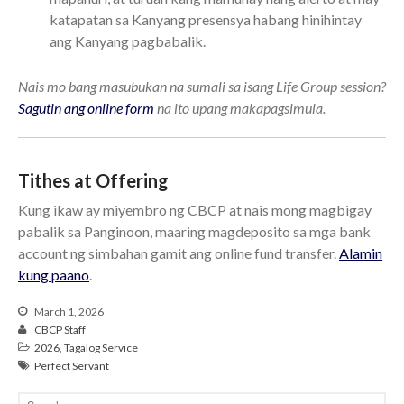
katapatan sa Kanyang presensya habang hinihintay
ang Kanyang pagbabalik.
Nais mo bang masubukan na sumali sa isang Life Group session?
Sagutin ang online form
na ito upang makapagsimula.
Tithes at Offering
Kung ikaw ay miyembro ng CBCP at nais mong magbigay
pabalik sa Panginoon, maaring magdeposito sa mga bank
account ng simbahan gamit ang online fund transfer.
Alamin
kung paano
.
March 1, 2026
CBCP Staff
2026
,
Tagalog Service
Perfect Servant