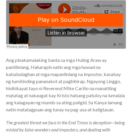
Full Archive
Community
From our Pastors
Life Groups
Discipleship Map
KiDS
Read God’s Word
Ang pinakamalaking banta sa mga Huling Araw ay
Project Ezra: Bible Reading
panlilinlang. Haharapin natin ang mga huwad na
Plan
kababalaghan at mga mapanlinlang na impostor, kasabay
Bible-Rooted
ng tumitinding pananakot at paghihirap. Ngayong Linggo,
Dig Deep
hinihikayat tayo ni Reverend Mike Cariño na manatiling
Psalms Devotionals
matatag at nakaugat kay Kristo habang patuloy na lumalala
ang kalagayan ng mundo sa ating paligid. Sa Kanya lamang
Reset
natin matatagpuan ang tunay na pag-asa at kaligtasan.
Testimonies
Volunteer
The greatest threat we face in the End Times is deception—being
Contact
misled by false wonders and imposters, and dealing with