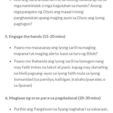
mga naninindak o mga kaguluhan sa mundo? Anong
mga pangako ng Diyos ang maaari mong
panghawakan upang maging ayon sa Diyos ang iyong
pagtugon?
5. Engage the hands (15-20 mins)
Paano mo masasanay ang iyong sarili na maging
mapanuri at maging alerto base sa turo ng Bible?
Paano mo ihahanda ang iyong sarili na tumugon nang
may faith imbes na takot at panic kapag may dumating
na hindi pagsang-ayon sa iyong faith mula sa iyong
komunidad (sa pamilya, kaibigan, trabaho/paaralan, o
sa lipunan)
6. Maglaan ng oras para sa pagdadasal (20-30 mins)
Purihin ang Panginoon na Syang naghahari sa nakaraan,