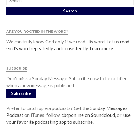
ARE YOU ROOTED IN THE WORD?
We can truly know God only if we read His word. Let us
read
God’s word repeatedly and consistently
.
Learn more
.
SUBSCRIBE
Don't miss a Sunday Message. Subscribe now to be notified
when a new message is published.
Subscribe
Prefer to catch up via podcasts? Get the
Sunday Messages
Podcast
on iTunes, follow
cbcponline on Soundcloud
, or
use
your favorite podcasting app to subscribe
.