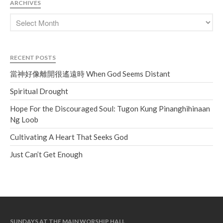
ARCHIVES
RECENT POSTS
當神好像離開很遙遠時 When God Seems Distant
Spiritual Drought
Hope For the Discouraged Soul: Tugon Kung Pinanghihinaan
Ng Loob
Cultivating A Heart That Seeks God
Just Can’t Get Enough
SUNDAYS AT THE MAIN WORSHIP HALL