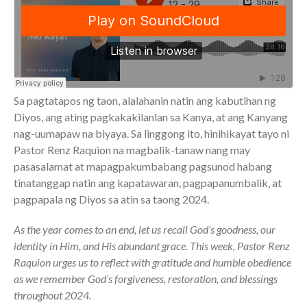
Community
From our Pastors
Life Groups
Discipleship Map
Sa pagtatapos ng taon, alalahanin natin ang kabutihan ng
KiDS
Diyos, ang ating pagkakakilanlan sa Kanya, at ang Kanyang
Read God’s Word
nag-uumapaw na biyaya. Sa linggong ito, hinihikayat tayo ni
Project Ezra: Bible Reading
Pastor Renz Raquion na magbalik-tanaw nang may
Plan
pasasalamat at mapagpakumbabang pagsunod habang
Bible-Rooted
tinatanggap natin ang kapatawaran, pagpapanumbalik, at
Dig Deep
pagpapala ng Diyos sa atin sa taong 2024.
Psalms Devotionals
As the year comes to an end, let us recall God’s goodness, our
Reset
identity in Him, and His abundant grace. This week, Pastor Renz
Testimonies
Raquion urges us to reflect with gratitude and humble obedience
Volunteer
as we remember God’s forgiveness, restoration, and blessings
Contact
throughout 2024.