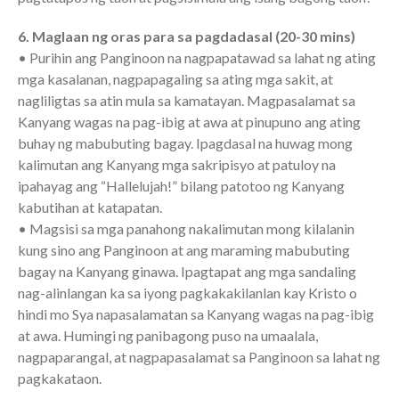
6. Maglaan ng oras para sa pagdadasal (20-30 mins)
• Purihin ang Panginoon na nagpapatawad sa lahat ng ating
mga kasalanan, nagpapagaling sa ating mga sakit, at
nagliligtas sa atin mula sa kamatayan. Magpasalamat sa
Kanyang wagas na pag-ibig at awa at pinupuno ang ating
buhay ng mabubuting bagay. Ipagdasal na huwag mong
kalimutan ang Kanyang mga sakripisyo at patuloy na
ipahayag ang “Hallelujah!” bilang patotoo ng Kanyang
kabutihan at katapatan.
• Magsisi sa mga panahong nakalimutan mong kilalanin
kung sino ang Panginoon at ang maraming mabubuting
bagay na Kanyang ginawa. Ipagtapat ang mga sandaling
nag-alinlangan ka sa iyong pagkakakilanlan kay Kristo o
hindi mo Sya napasalamatan sa Kanyang wagas na pag-ibig
at awa. Humingi ng panibagong puso na umaalala,
nagpaparangal, at nagpapasalamat sa Panginoon sa lahat ng
pagkakataon.