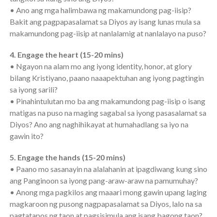
Messages Podcast Feed
• Ano ang mga halimbawa ng makamundong pag-iisip?
cbcponline on
Bakit ang pagpapasalamat sa Diyos ay isang lunas mula sa
Soundcloud
use your
makamundong pag-iisip at nanlalamig at nanlalayo na puso?
favorite podcasting app to
subscribe
4
. Engage the heart (15-20 mins)
• Ngayon na alam mo ang iyong identity, honor, at glory
bilang Kristiyano, paano naaapektuhan ang iyong pagtingin
當神好像離開很遙遠時 When
sa iyong sarili?
God Seems Distant
• Pinahintulutan mo ba ang makamundong pag-iisip o isang
Spiritual Drought
matigas na puso na maging sagabal sa iyong pasasalamat sa
Diyos? Ano ang naghihikayat at humahadlang sa iyo na
Hope For the Discouraged Soul:
Tugon Kung Pinanghihinaan Ng
gawin ito?
Loob
5. Engage the hands (15-20 mins)
Cultivating A Heart That Seeks
• Paano mo sasanayin na alalahanin at ipagdiwang kung sino
God
ang Panginoon sa iyong pang-araw-araw na pamumuhay?
Just Can’t Get Enough
• Anong mga pagkilos ang maaari mong gawin upang laging
magkaroon ng pusong nagpapasalamat sa Diyos, lalo na sa
pagtatapos ng taon at pagsisimula ang isang bagong taon?