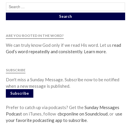
ARE YOU ROOTED IN THE WORD?
We can truly know God only if we read His word. Let us
read
God’s word repeatedly and consistently
.
Learn more
.
SUBSCRIBE
Don't miss a Sunday Message. Subscribe now to be notified
when a new message is published.
Subscribe
Prefer to catch up via podcasts? Get the
Sunday Messages
Podcast
on iTunes, follow
cbcponline on Soundcloud
, or
use
your favorite podcasting app to subscribe
.