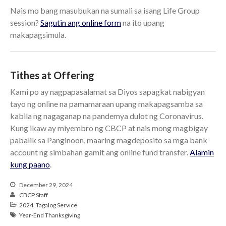
Nais mo bang masubukan na sumali sa isang Life Group
session?
Sagutin ang online form
na ito upang
makapagsimula.
Tithes at Offering
Kami po ay nagpapasalamat sa Diyos sapagkat nabigyan
tayo ng online na pamamaraan upang makapagsamba sa
kabila ng nagaganap na pandemya dulot ng Coronavirus.
Kung ikaw ay miyembro ng CBCP at nais mong magbigay
pabalik sa Panginoon, maaring magdeposito sa mga bank
account ng simbahan gamit ang online fund transfer.
Alamin
kung paano
.
December 29, 2024
CBCP Staff
2024
,
Tagalog Service
Year-End Thanksgiving