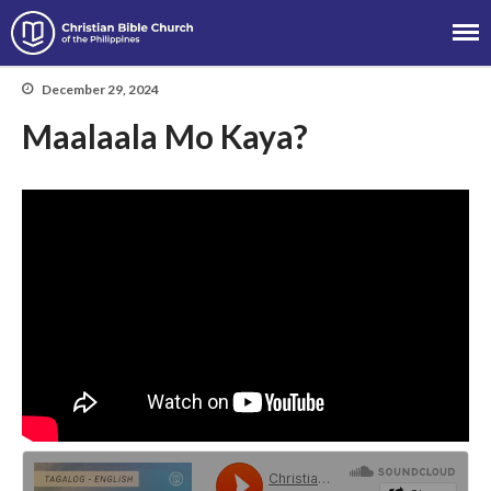
Christian Bible Church of the
Philippines
December 29, 2024
Maalaala Mo Kaya?
About
Team
Locations
Ministries
News
Messages
Chinese Service
English Service
Tagalog Service
Message Series
Full Archive