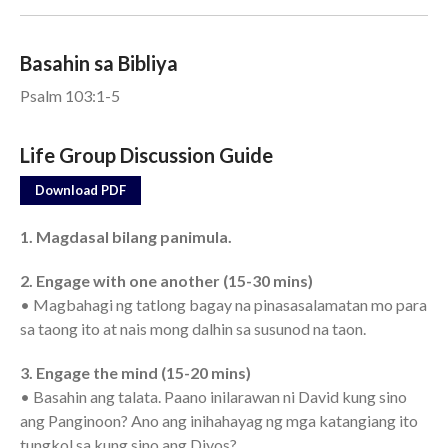
Events
Basahin sa Bibliya
Jobs
Psalm 103:1-5
Giving
Life Group Discussion Guide
Download PDF
1. Magdasal bilang panimula.
2. Engage with one another (15-30 mins)
• Magbahagi ng tatlong bagay na pinasasalamatan mo para
sa taong ito at nais mong dalhin sa susunod na taon.
3
. Engage the mind (15-20 mins)
• Basahin ang talata. Paano inilarawan ni David kung sino
ang Panginoon? Ano ang inihahayag ng mga katangiang ito
the Sunday
tungkol sa kung sino ang Diyos?